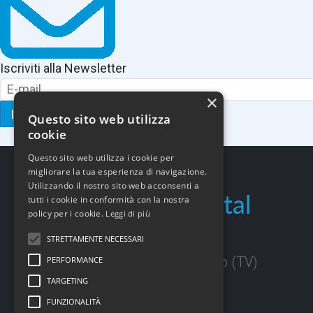
Iscriviti alla Newsletter
×
ISCRIVITI
Questo sito web utilizza
cookie
Questo sito web utilizza i cookie per
migliorare la tua esperienza di navigazione.
Utilizzando il nostro sito web acconsenti a
tutti i cookie in conformità con la nostra
policy per i cookie.
Leggi di più
Via Trieste, 22
STRETTAMENTE NECESSARI
31020 San Vendemiano (TV)
PERFORMANCE
TARGETING
FUNZIONALITÀ
info@b2digital.it