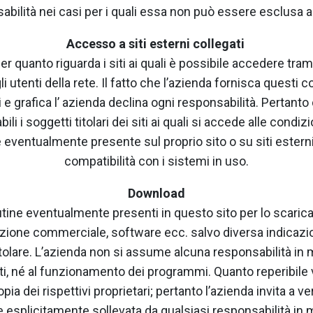
abilità nei casi per i quali essa non può essere esclusa ai
Accesso a siti esterni collegati
r quanto riguarda i siti ai quali è possibile accedere tramit
i utenti della rete. Il fatto che l’azienda fornisca questi 
uti e grafica l’ azienda declina ogni responsabilità. Pertan
i i soggetti titolari dei siti ai quali si accede alle condiz
 eventualmente presente sul proprio sito o su siti esterni
compatibilità con i sistemi in uso.
Download
routine eventualmente presenti in questo sito per lo scar
one commerciale, software ecc. salvo diversa indicazi
l titolare. L’azienda non si assume alcuna responsabilità in
ti, né al funzionamento dei programmi. Quanto reperibile
ia dei rispettivi proprietari; pertanto l’azienda invita a veri
ne esplicitamente sollevata da qualsiasi responsabilità in m