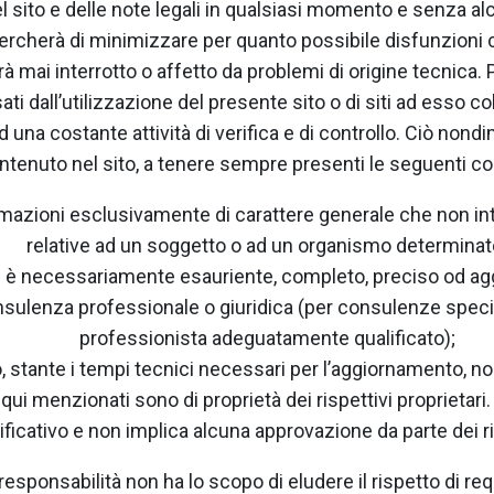
 del sito e delle note legali in qualsiasi momento e senza al
rcherà di minimizzare per quanto possibile disfunzioni cau
à mai interrotto o affetto da problemi di origine tecnica.
i dall’utilizzazione del presente sito o di siti ad esso co
una costante attività di verifica e di controllo. Ciò nondim
ntenuto nel sito, a tenere sempre presenti le seguenti co
ormazioni esclusivamente di carattere generale che non int
relative ad un soggetto o ad un organismo determinat
 è necessariamente esauriente, completo, preciso od agg
nsulenza professionale o giuridica (per consulenze speci
professionista adeguatamente qualificato);
 stante i tempi tecnici necessari per l’aggiornamento, non 
i qui menzionati sono di proprietà dei rispettivi proprietari
ficativo e non implica alcuna approvazione da parte dei ris
sponsabilità non ha lo scopo di eludere il rispetto di requi