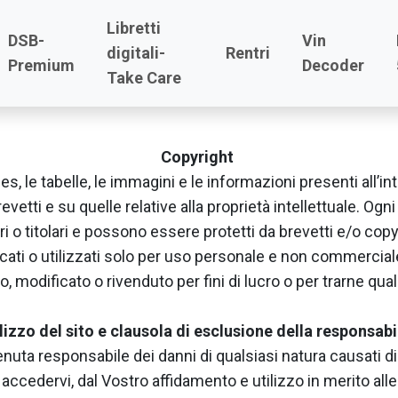
Libretti
DSB-
Vin
digitali-
Rentri
Premium
Decoder
Condizioni d'uso
Take Care
Copyright
i files, le tabelle, le immagini e le informazioni presenti all
brevetti e su quelle relative alla proprietà intellettuale. O
ri o titolari e possono essere protetti da brevetti e/o copy
ti o utilizzati solo per uso personale e non commerciale:
, modificato o rivenduto per fini di lucro o per trarne qualsi
lizzo del sito e clausola di esclusione della responsabi
enuta responsabile dei danni di qualsiasi natura causati 
di accedervi, dal Vostro affidamento e utilizzo in merito al