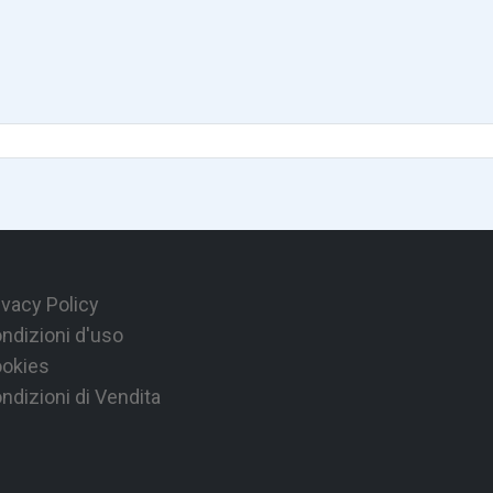
ivacy Policy
ndizioni d'uso
okies
ndizioni di Vendita