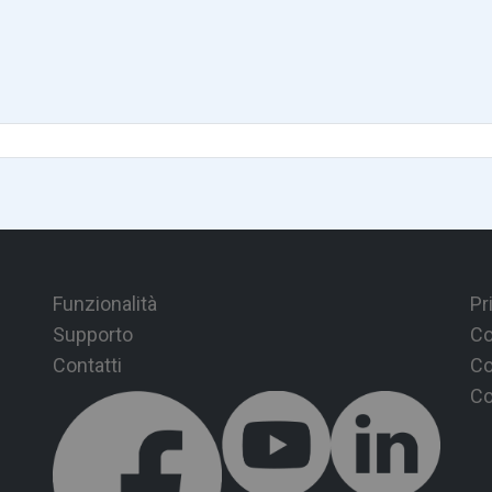
Funzionalità
Pr
Supporto
Co
Contatti
Co
Co